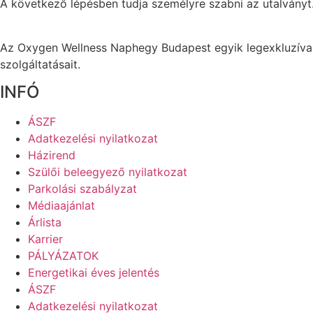
A következő lépésben tudja személyre szabni az utalványt
mennyiség
Az
Oxygen
Wellness Naphegy Budapest egyik legexkluzív
szolgáltatásait.
INFÓ
ÁSZF
Adatkezelési nyilatkozat
Házirend
Szülői beleegyező nyilatkozat
Parkolási szabályzat
Médiaajánlat
Árlista
Karrier
PÁLYÁZATOK
Energetikai éves jelentés
ÁSZF
Adatkezelési nyilatkozat