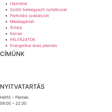
Házirend
Szülői beleegyező nyilatkozat
Parkolási szabályzat
Médiaajánlat
Árlista
Karrier
PÁLYÁZATOK
Energetikai éves jelentés
CÍMÜNK
1016 Budapest, Naphegy utca 67.
Magyarország
NYITVATARTÁS
Hétfő – Péntek:
06:00 – 22:30