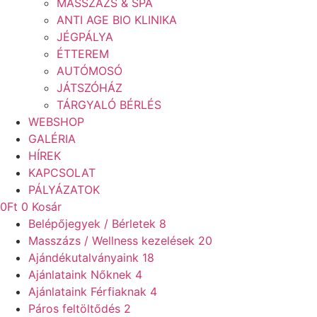
MASSZÁZS & SPA
ANTI AGE BIO KLINIKA
JÉGPÁLYA
ÉTTEREM
AUTÓMOSÓ
JÁTSZÓHÁZ
TÁRGYALÓ BÉRLÉS
WEBSHOP
GALÉRIA
HÍREK
KAPCSOLAT
PÁLYÁZATOK
0
Ft
0
Kosár
Belépőjegyek / Bérletek
8
Masszázs / Wellness kezelések
20
Ajándékutalványaink
18
Ajánlataink Nőknek
4
Ajánlataink Férfiaknak
4
Páros feltöltődés
2