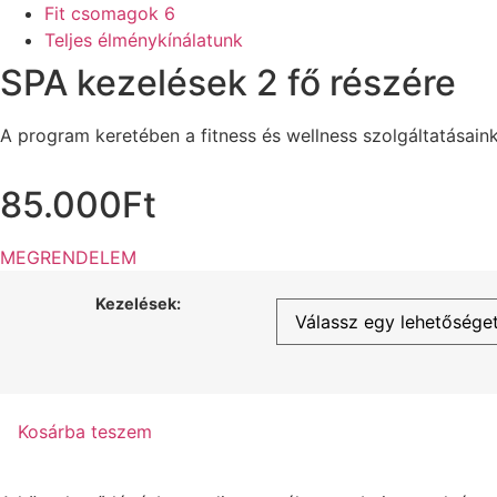
Fit csomagok
6
Teljes élménykínálatunk
SPA kezelések 2 fő részére
A program keretében a fitness és wellness szolgáltatásaink
85.000
Ft
MEGRENDELEM
Kezelések:
SPA
Kosárba teszem
kezelések
2
fő
részére