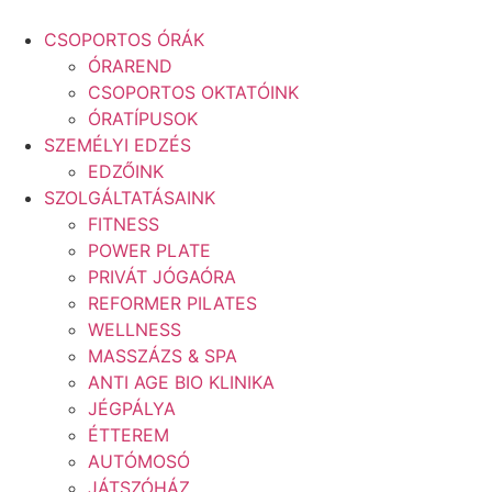
Ugrás
a
CSOPORTOS ÓRÁK
tartalomhoz
ÓRAREND
CSOPORTOS OKTATÓINK
ÓRATÍPUSOK
SZEMÉLYI EDZÉS
EDZŐINK
SZOLGÁLTATÁSAINK
FITNESS
POWER PLATE
PRIVÁT JÓGAÓRA
REFORMER PILATES
WELLNESS
MASSZÁZS & SPA
ANTI AGE BIO KLINIKA
JÉGPÁLYA
ÉTTEREM
AUTÓMOSÓ
JÁTSZÓHÁZ