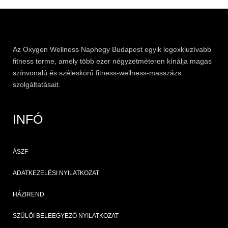
Az
Oxygen
Wellness Naphegy Budapest egyik legexkluzívabb
fitness
terme, amely több ezer négyzetméteren kínálja magas
színvonalú és széleskörű
fitness
-wellness-masszázs
szolgáltatásait.
INFÓ
ÁSZF
ADATKEZELÉSI NYILATKOZAT
HÁZIREND
SZÜLŐI BELEEGYEZŐ NYILATKOZAT