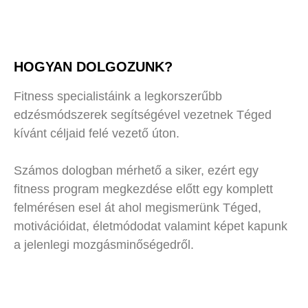
HOGYAN DOLGOZUNK?
Fitness specialistáink a legkorszerűbb
edzésmódszerek segítségével vezetnek Téged
kívánt céljaid felé vezető úton.
SZEMÉLYI EDZÉS
Számos dologban mérhető a siker, ezért egy
fitness program megkezdése előtt egy komplett
Segítünk kihozni a legjobb formádat!
felmérésen esel át ahol megismerünk Téged,
motivációidat, életmódodat valamint képet kapunk
a jelenlegi mozgásminőségedről.