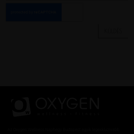
KÜLDÉS
Az
Oxygen
Wellness Naphegy Budapest egyik legexkluzívabb