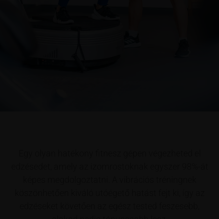
Power Plate
Egy olyan hatékony fitnesz gépen végezheted el
Biztosan veled is előfordult már, hogy úgy érezted, túl sok
edzésedet, amely az izomrostoknak egyszer 98%-át
terhet ró rád egy-egy edzés, az eredményt pedig
képes megdolgoztatni. A vibrációs tréningnek
egyszerűen nem tapasztalod olyan gyorsan, mint ahogy
köszönhetően kiváló utóégető hatást fejt ki, így az
szeretnéd. A Power Plate újgenerációs techlonógia, amely
edzéseket követően az egész tested feszesebb,
ezekre a problémákra kínál megoldást.