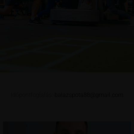
Időpontfoglalás:
balazspota88@gmail.com