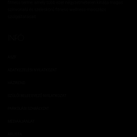
fitness
terme, amely több ezer négyzetméteren kínálja magas
színvonalú és széleskörű
fitness
-wellness-masszázs
szolgáltatásait.
INFÓ
ÁSZF
ADATKEZELÉSI NYILATKOZAT
HÁZIREND
SZÜLŐI BELEEGYEZŐ NYILATKOZAT
PARKOLÁSI SZABÁLYZAT
MÉDIAAJÁNLAT
ÁRLISTA