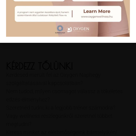
KÉRDEZZ TŐLÜNK!
Kérdésed merült fel az Oxygen Naphegy
szolgáltatásaival kapcsolatban?
Nem tudod, milyen csomagot válassz a tökéletes
edzés-élményhez?
Szeretnéd tudni, ki a legjobb tréner számodra?
Vagy wellness részlegünkről szeretnél többet
megtudni?
Keress minket az elérhetőségeink bármelyikén!