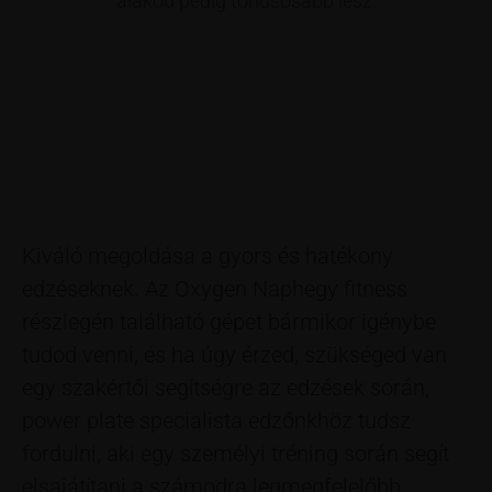
alakod pedig tónusosabb lesz.
Kiváló megoldása a gyors és hatékony
edzéseknek. Az Oxygen Naphegy fitness
részlegén található gépet bármikor igénybe
tudod venni, és ha úgy érzed, szükséged van
egy szakértői segítségre az edzések során,
power plate specialista edzőnkhöz tudsz
fordulni, aki egy személyi tréning során segít
elsajátítani a számodra legmegfelelőbb