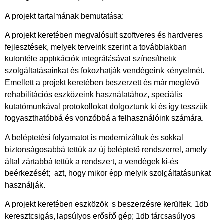
A projekt tartalmának bemutatása:
A projekt keretében megvalósult szoftveres és hardveres
fejlesztések, melyek terveink szerint a továbbiakban
különféle applikációk integrálásával színesíthetik
szolgáltatásainkat és fokozhatják vendégeink kényelmét.
Emellett a projekt keretében beszerzett és már meglévő
rehabilitációs eszközeink használatához, speciális
kutatómunkával protokollokat dolgoztunk ki és így tesszük
fogyaszthatóbbá és vonzóbbá a felhasználóink számára.
A beléptetési folyamatot is modernizáltuk és sokkal
biztonságosabbá tettük az új beléptető rendszerrel, amely
által zártabbá tettük a rendszert, a vendégek ki-és
beérkezését;
azt, hogy mikor épp melyik szolgáltatásunkat
használják.
A projekt keretében eszközök is beszerzésre kerültek. 1db
keresztcsigás, lapsúlyos erősítő gép; 1db tárcsasúlyos