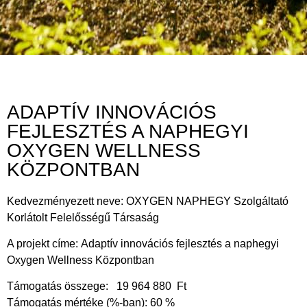
PÁLYÁZATOK
ADAPTÍV INNOVÁCIÓS
FEJLESZTÉS A NAPHEGYI
OXYGEN WELLNESS
KÖZPONTBAN
Kedvezményezett neve
: OXYGEN NAPHEGY Szolgáltató
Korlátolt Felelősségű Társaság
A projekt címe
:
Adaptív innovációs fejlesztés a naphegyi
Oxygen Wellness Központban
Támogatás
összege:
19 964 880 Ft
Támogatás mértéke (%-ban):
60 %