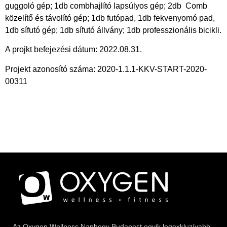
guggoló gép; 1db combhajlító lapsúlyos gép; 2db
Comb
közelítő és távolító gép; 1db futópad, 1db fekvenyomó pad,
1db sífutó gép; 1db sífutó állvány; 1db professzionális bicikli.
A projkt befejezési dátum:
2022.08.31.
Projekt azonosító száma:
2020-1.1.1-KKV-START-2020-
00311
Az
Oxygen
Wellness Naphegy Budapest egyik legexkluzívabb