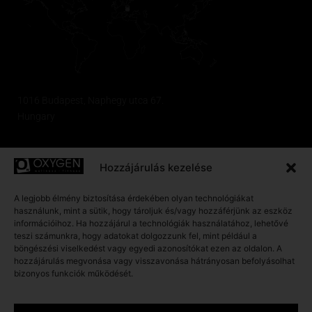
1016 Budapest, Naphegy utca 67.
Hungary
OPENING TIME
Hozzájárulás kezelése
A legjobb élmény biztosítása érdekében olyan technológiákat
Monday - Friday:
használunk, mint a sütik, hogy tároljuk és/vagy hozzáférjünk az eszköz
06:00 – 22:30
információihoz. Ha hozzájárul a technológiák használatához, lehetővé
teszi számunkra, hogy adatokat dolgozzunk fel, mint például a
böngészési viselkedést vagy egyedi azonosítókat ezen az oldalon. A
Saturday – Sunday:
hozzájárulás megvonása vagy visszavonása hátrányosan befolyásolhat
08:00 – 20:00
bizonyos funkciók működését.