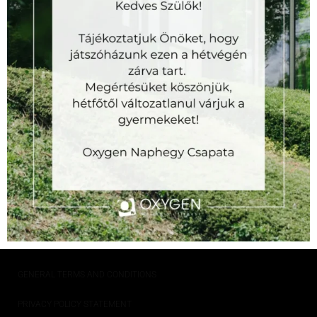
Az
Oxygen
Oxygen Wellness Naphegy is one of the most
exclusive
fitness
centers in Budapest, offering high-quality and
extensive
fitness
, wellness, and massage services across
thousands of square meters.
INFO
GENERAL TERMS AND CONDITIONS
PRIVACY POLICY STATEMENT