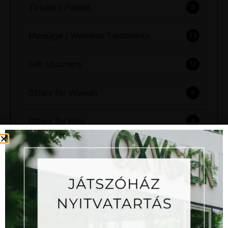
Tickets / Passes
8
Massage / Wellness Treatments
20
Gift Vouchers
18
Offers for Women
4
Offers for Men
4
Couple’s Recharge
2
Fitness Packages
6
Full Range of Experiences