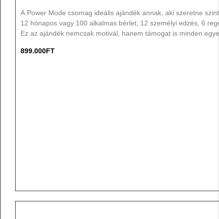
A Power Mode csomag ideális ajándék annak, aki szeretne szin
12 hónapos vagy 100 alkalmas bérlet, 12 személyi edzés, 6 regen
Ez az ajándék nemcsak motivál, hanem támogat is minden egye
899.000
FT