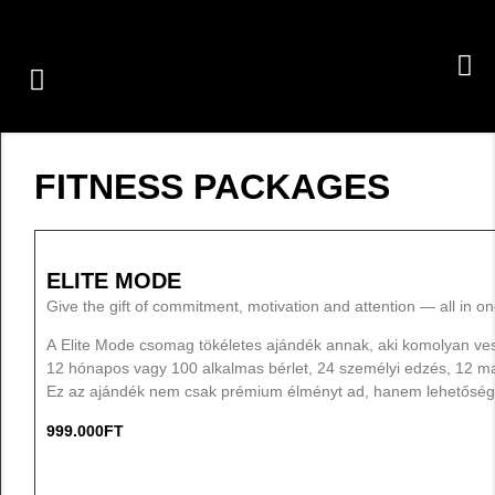
GROUP CLASSES
PERSONAL TRAINING
OUR SERVICES
FITNESS PACKAGES
ELITE MODE
Give the gift of commitment, motivation and attention — all in o
A Elite Mode csomag tökéletes ajándék annak, aki komolyan vesz
12 hónapos vagy 100 alkalmas bérlet, 24 személyi edzés, 12 mas
Ez az ajándék nem csak prémium élményt ad, hanem lehetőséget 
999.000
FT