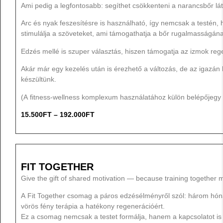
Ami pedig a legfontosabb: segíthet csökkenteni a narancsbőr lá
Arc és nyak feszesítésre is használható, így nemcsak a testén,
stimulálja a szöveteket, ami támogathatja a bőr rugalmasságána
Edzés mellé is szuper választás, hiszen támogatja az izmok rege
Akár már egy kezelés után is érezhető a változás, de az igazán 
készültünk.
(A fitness-wellness komplexum használatához külön belépőjegy 
15.500
FT
–
192.000
FT
FIT TOGETHER
Give the gift of shared motivation — because training together 
A Fit Together csomag a páros edzésélményről szól: három hóna
vörös fény terápia a hatékony regenerációért.
Ez a csomag nemcsak a testet formálja, hanem a kapcsolatot is e