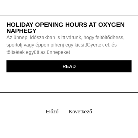
HOLIDAY OPENING HOURS AT OXYGEN
NAPHEGY
Az ünnepi időszakban is itt várunk, hogy feltöltődhess,
sportolj vagy éppen pihenj egy kicsit!Gyertek el, és
töltsétek együtt az ünnepeket
READ
Előző
Következő