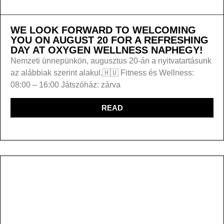
WE LOOK FORWARD TO WELCOMING
YOU ON AUGUST 20 FOR A REFRESHING
DAY AT OXYGEN WELLNESS NAPHEGY!
Nemzeti ünnepünkön, augusztus 20-án a nyitvatartásunk
az alábbiak szerint alakul.🇭🇺 Fitness és Wellness:
08:00 – 16:00 Játszóház: zárva
READ