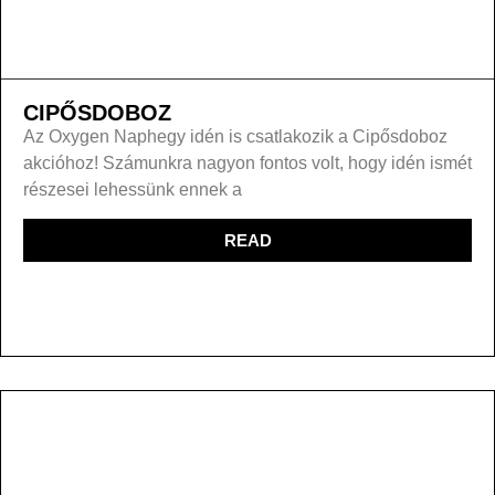
CIPŐSDOBOZ
Az Oxygen Naphegy idén is csatlakozik a Cipősdoboz
akcióhoz! Számunkra nagyon fontos volt, hogy idén ismét
részesei lehessünk ennek a
READ