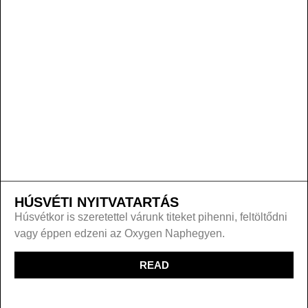
HÚSVÉTI NYITVATARTÁS
Húsvétkor is szeretettel várunk titeket pihenni, feltöltődni
vagy éppen edzeni az Oxygen Naphegyen.
READ