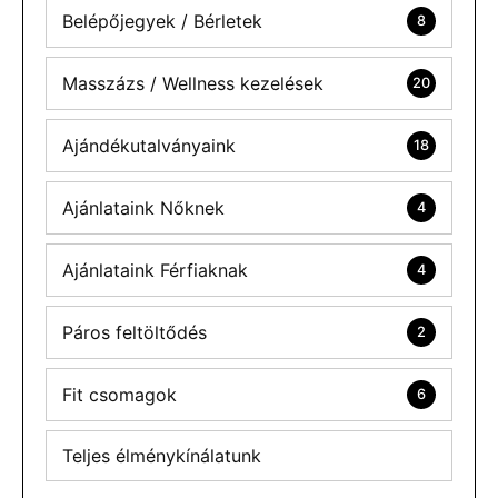
Belépőjegyek / Bérletek
8
Masszázs / Wellness kezelések
20
Ajándékutalványaink
18
Ajánlataink Nőknek
4
Ajánlataink Férfiaknak
4
Páros feltöltődés
2
Fit csomagok
6
Teljes élménykínálatunk