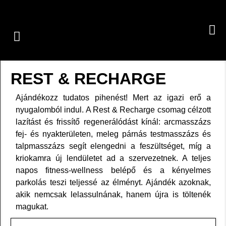
REST & RECHARGE
Ajándékozz tudatos pihenést! Mert az igazi erő a
nyugalomból indul. A Rest & Recharge csomag célzott
lazítást és frissítő regenerálódást kínál: arcmasszázs
fej- és nyakterületen, meleg párnás testmasszázs és
talpmasszázs segít elengedni a feszültséget, míg a
kriokamra új lendületet ad a szervezetnek. A teljes
napos fitness-wellness belépő és a kényelmes
parkolás teszi teljessé az élményt. Ajándék azoknak,
akik nemcsak lelassulnának, hanem újra is töltenék
magukat.