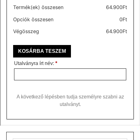
Termék(ek) összesen
64.900
Ft
Opciók összesen
0
Ft
Végösszeg
64.900
Ft
KOSÁRBA TESZEM
Utalványra írt név:
*
A következő lépésben tudja személyre szabni az
utalványt.