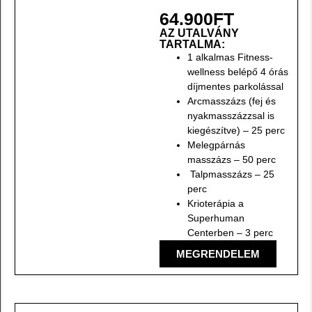
64.900
FT
AZ UTALVÁNY
TARTALMA:
1 alkalmas Fitness-
wellness belépő 4 órás
díjmentes parkolással
Arcmasszázs (fej és
nyakmasszázzsal is
kiegészítve) – 25 perc
Melegpárnás
masszázs – 50 perc
Talpmasszázs – 25
perc
Krioterápia a
Superhuman
Centerben – 3 perc
MEGRENDELEM