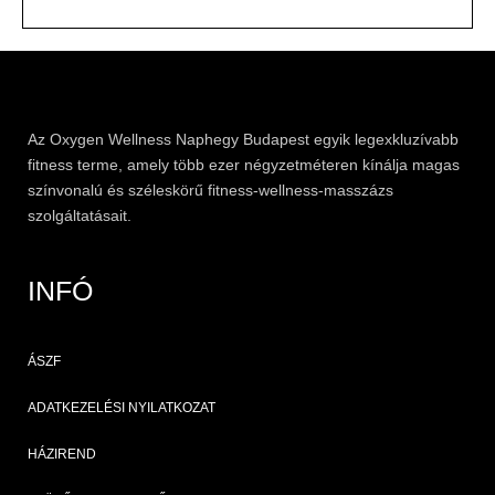
Az
Oxygen
Wellness Naphegy Budapest egyik legexkluzívabb
fitness
terme, amely több ezer négyzetméteren kínálja magas
színvonalú és széleskörű
fitness
-wellness-masszázs
szolgáltatásait.
INFÓ
ÁSZF
ADATKEZELÉSI NYILATKOZAT
HÁZIREND