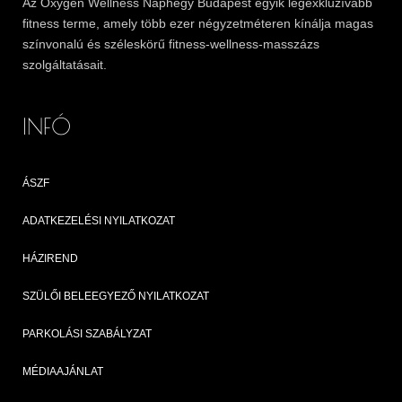
Az
Oxygen
Wellness Naphegy Budapest egyik legexkluzívabb
fitness
terme, amely több ezer négyzetméteren kínálja magas
színvonalú és széleskörű
fitness
-wellness-masszázs
szolgáltatásait.
INFÓ
ÁSZF
ADATKEZELÉSI NYILATKOZAT
HÁZIREND
SZÜLŐI BELEEGYEZŐ NYILATKOZAT
PARKOLÁSI SZABÁLYZAT
MÉDIAAJÁNLAT