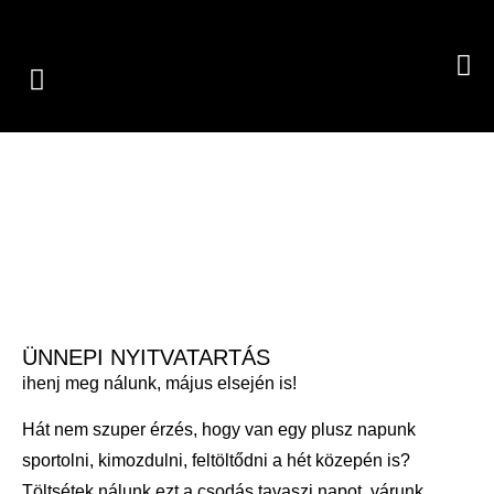
ÜNNEPI NYITVATARTÁS
ihenj meg nálunk, május elsején is!
Hát nem szuper érzés, hogy van egy plusz napunk
sportolni, kimozdulni, feltöltődni a hét közepén is?
Töltsétek nálunk ezt a csodás tavaszi napot, várunk