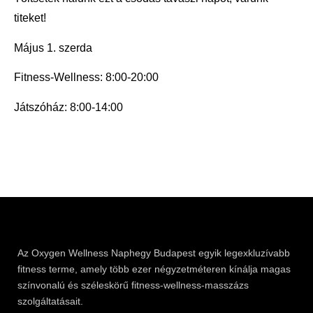
titeket!
Május 1. szerda
Fitness-Wellness:
8:00-20:00
Játszóház:
8:00-14:00
Az
Oxygen
Wellness Naphegy Budapest egyik legexkluzívabb
fitness
terme, amely több ezer négyzetméteren kínálja magas
színvonalú és széleskörű
fitness
-wellness-masszázs
szolgáltatásait.