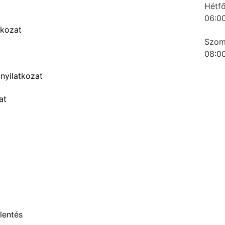
Hétfő
06:00
1016 Budapest, Naphegy utca 67.
tkozat
Magyarország
Szom
08:00
nyilatkozat
at
lentés