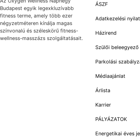
Az
Oxygen
Wellness Naphegy
ÁSZF
Budapest egyik legexkluzívabb
fitness
terme, amely több ezer
Adatkezelési nyila
négyzetméteren kínálja magas
színvonalú és széleskörű
fitness
-
Házirend
wellness-masszázs szolgáltatásait.
Szülői beleegyező 
Parkolási szabályz
Médiaajánlat
Árlista
Karrier
PÁLYÁZATOK
Energetikai éves je