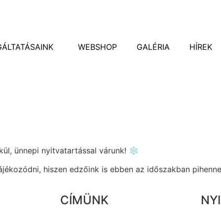
GÁLTATÁSAINK
WEBSHOP
GALÉRIA
HÍREK
l, ünnepi nyitvatartással várunk! ❄
jékozódni, hiszen edzőink is ebben az időszakban pihenne
CÍMÜNK
NY