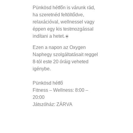
Pünkösd hétfőn is várunk rád,
ha szeretnéd feltöltődve,
relaxációval, wellnessel vagy
éppen egy kis testmozgással
indítani a hetet.☀️
Ezen a napon az Oxygen
Naphegy szolgáltatásait reggel
8-tól este 20 óráig veheted
igénybe.
Pünkösd hétfő
Fitness – Wellness: 8:00 –
20:00
Játszóház: ZÁRVA