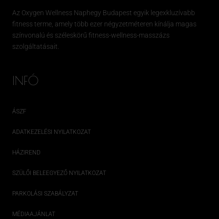
Az
Oxygen
Wellness Naphegy Budapest egyik legexkluzívabb
fitness
terme, amely több ezer négyzetméteren kínálja magas
színvonalú és széleskörű
fitness
-wellness-masszázs
szolgáltatásait.
INFÓ
ÁSZF
ADATKEZELÉSI NYILATKOZAT
HÁZIREND
SZÜLŐI BELEEGYEZŐ NYILATKOZAT
PARKOLÁSI SZABÁLYZAT
MÉDIAAJÁNLAT