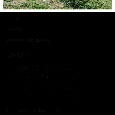
ÁRLISTA
KARRIER
PÁLYÁZATOK
ENERGETIKAI ÉVES JELENTÉS
CÍMÜNK
1016 Budapest, Naphegy utca 67.