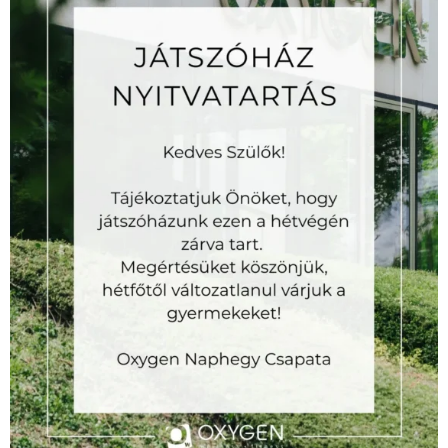
Az
Oxygen
Wellness Naphegy Budapest egyik legexkluzívabb
fitness
terme, amely több ezer négyzetméteren kínálja magas
színvonalú és széleskörű
fitness
-wellness-masszázs
szolgáltatásait.
INFÓ
ÁSZF
ADATKEZELÉSI NYILATKOZAT
HÁZIREND
SZÜLŐI BELEEGYEZŐ NYILATKOZAT
PARKOLÁSI SZABÁLYZAT
MÉDIAAJÁNLAT