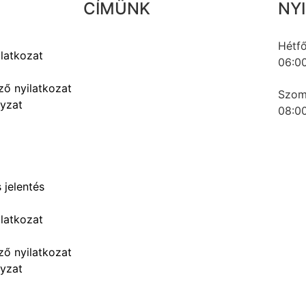
CÍMÜNK
NY
Hétfő
ilatkozat
06:00
1016 Budapest, Naphegy utca 67.
Magyarország
ző nyilatkozat
Szom
lyzat
08:00
 jelentés
ilatkozat
ző nyilatkozat
lyzat