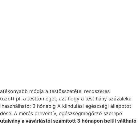
ghatékonyabb módja a testösszetétel rendszeres
zött pl. a testtömeget, azt hogy a test hány százaléka
lhasználható: 3 hónapig A kiindulási egészségi állapotot
lődése. A mérés preventív, egészségmegőrző szerepe
utalvány a vásárlástól számított 3 hónapon belül váltható