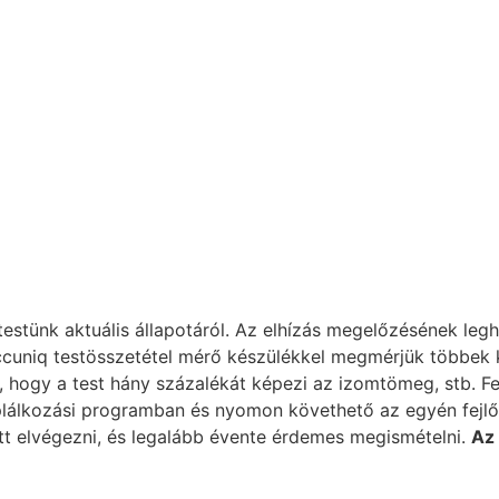
testünk aktuális állapotáról. Az elhízás megelőzésének le
uniq testösszetétel mérő készülékkel megmérjük többek kö
á, hogy a test hány százalékát képezi az izomtömeg, stb. Fe
táplálkozási programban és nyomon követhető az egyén fej
tt elvégezni, és legalább évente érdemes megismételni.
Az 