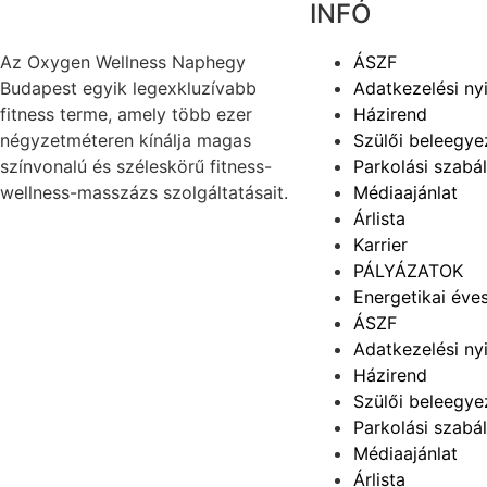
INFÓ
Az
Oxygen
Wellness Naphegy
ÁSZF
Budapest egyik legexkluzívabb
Adatkezelési ny
fitness
terme, amely több ezer
Házirend
négyzetméteren kínálja magas
Szülői beleegye
színvonalú és széleskörű
fitness
-
Parkolási szabá
wellness-masszázs szolgáltatásait.
Médiaajánlat
Árlista
Karrier
PÁLYÁZATOK
Energetikai éves
ÁSZF
Adatkezelési ny
Házirend
Szülői beleegye
Parkolási szabá
Médiaajánlat
Árlista