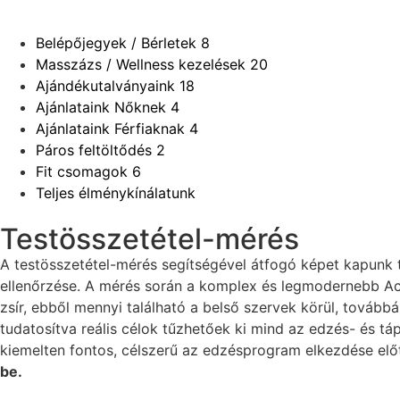
Belépőjegyek / Bérletek
8
Masszázs / Wellness kezelések
20
Ajándékutalványaink
18
Ajánlataink Nőknek
4
Ajánlataink Férfiaknak
4
Páros feltöltődés
2
Fit csomagok
6
Teljes élménykínálatunk
Testösszetétel-mérés
A testösszetétel-mérés segítségével átfogó képet kapunk 
ellenőrzése. A mérés során a komplex és legmodernebb Acc
zsír, ebből mennyi található a belső szervek körül, tovább
tudatosítva reális célok tűzhetőek ki mind az edzés- és 
kiemelten fontos, célszerű az edzésprogram elkezdése elő
be.