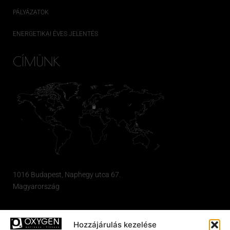
PÁLYÁZATOK
ENERGETIKAI ÉVES JELENTÉS
CÍMÜNK
1016 Budapest, Naphegy utca 67.
Magyarország
NYITVATARTÁS
Hozzájárulás kezelése