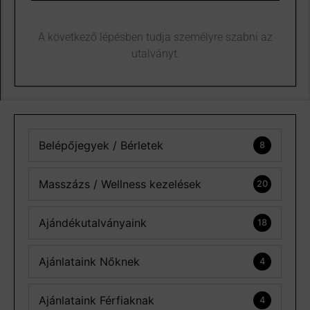
A következő lépésben tudja személyre szabni az
utalványt.
Belépőjegyek / Bérletek
8
Masszázs / Wellness kezelések
20
Ajándékutalványaink
18
Ajánlataink Nőknek
4
Ajánlataink Férfiaknak
4