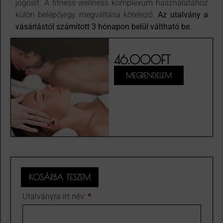
jogosít. A fitness-wellness komplexum használatához
külön belépőjegy megváltása kötelező.
Az utalvány a
vásárlástól számított 3 hónapon belül váltható be.
46.000
FT
MEGRENDELEM
KOSÁRBA TESZEM
Utalványra írt név:
*