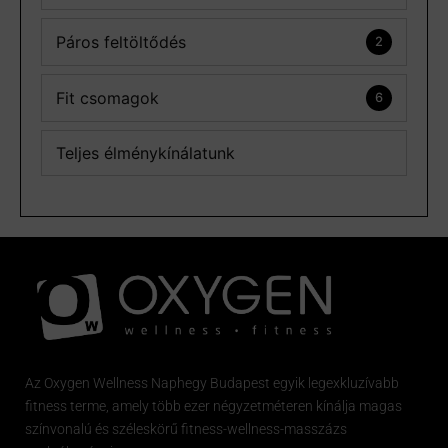
Páros feltöltődés
2
Fit csomagok
6
Teljes élménykínálatunk
Az
Oxygen
Wellness Naphegy Budapest egyik legexkluzívabb
fitness
terme, amely több ezer négyzetméteren kínálja magas
színvonalú és széleskörű
fitness
-wellness-masszázs