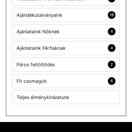
Ajándékutalványaink
18
Ajánlataink Nőknek
4
Ajánlataink Férfiaknak
4
Páros feltöltődés
2
Fit csomagok
6
Teljes élménykínálatunk