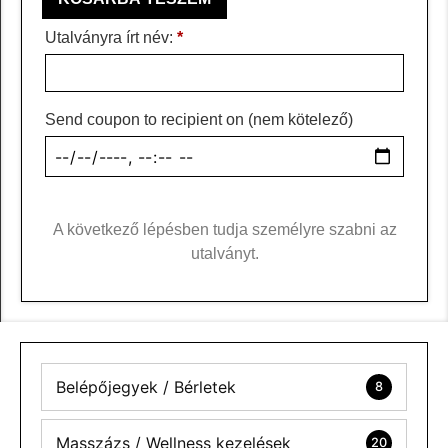
Utalványra írt név:
*
Send coupon to recipient on
(nem kötelező)
A következő lépésben tudja személyre szabni az
utalványt.
Belépőjegyek / Bérletek
8
Masszázs / Wellness kezelések
20