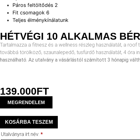
Páros feltöltődés
2
Fit csomagok
6
Teljes élménykínálatunk
HÉTVÉGI 10 ALKALMAS BÉ
Tartalmazza a fitnesz és a wellness részleg használatát, a roof 
továbbá törölköző, szaunalepedő, tusfürdő használatát, 4 óra 
használható.
Az utalvány a vásárlástól számított 3 hónapig vált
139.000
FT
MEGRENDELEM
KOSÁRBA TESZEM
Utalványra írt név:
*