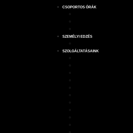
CSOPORTOS ÓRÁK
ÓRAREND
CSOPORTOS OKTATÓIN
ÓRATÍPUSOK
SZEMÉLYI EDZÉS
EDZŐINK
SZOLGÁLTATÁSAINK
FITNESS
POWER PLATE
PRIVÁT JÓGAÓRA
REFORMER PILATES
WELLNESS
MASSZÁZS & SPA
ANTI AGE BIO KLINIKA
JÉGPÁLYA
ÉTTEREM
AUTÓMOSÓ
JÁTSZÓHÁZ