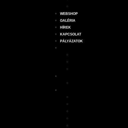
TÁRGYALÓ BÉRLÉS
WEBSHOP
GALÉRIA
HÍREK
KAPCSOLAT
PÁLYÁZATOK
CSOPORTOS ÓRÁK
ÓRAREND
CSOPORTOS OKTATÓIN
ÓRATÍPUSOK
SZEMÉLYI EDZÉS
EDZŐINK
SZOLGÁLTATÁSAINK
FITNESS
POWER PLATE
PRIVÁT JÓGAÓRA
REFORMER PILATES
WELLNESS