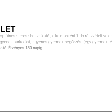
RLET
top fitnesz terasz használatát, alkalmanként 1 db részvételt val
ingyenes parkolást, ingyenes gyermekmegőrzést (egy gyermek ré
ható. Érvényes 180 napig.