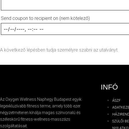
Send coupon to recipient on
(nem kötelező)
A következő lépésben tudja személyre szabni az utalványt.
INFÓ
Az
Oxygen
Wellness Naphegy Budapest egyik
ÁSZF
legexkluzívabb
fitness
terme, amely több ezer
ADATKEZE
négyzetméteren kínálja magas színvonalú és
HÁZIREN
széleskörű
fitness
-wellness-masszázs
SZÜLŐI B
szolgáltatásait.
NYILATKO