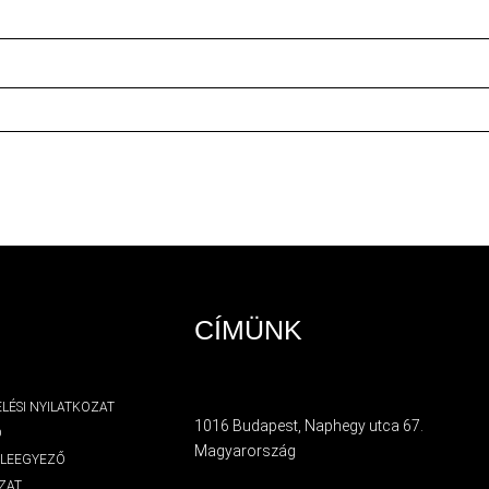
CÍMÜNK
LÉSI NYILATKOZAT
1016 Budapest, Naphegy utca 67.
D
Magyarország
ELEEGYEZŐ
ZAT