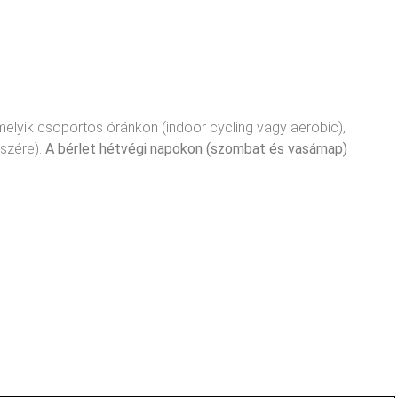
amelyik csoportos óránkon (indoor cycling vagy aerobic),
szére).
A bérlet hétvégi napokon (szombat és vasárnap)