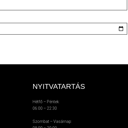
NYITVATARTÁS
Hétfő – Péntek:
06:00 – 22:30
Szombat – Vasárnap:
08:00 – 20:00