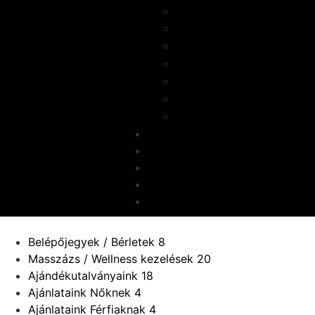
MASSZÁZS & SPA
ANTI AGE BIO KLINIKA
JÉGPÁLYA
ÉTTEREM
AUTÓMOSÓ
JÁTSZÓHÁZ
TÁRGYALÓ BÉRLÉS
WEBSHOP
GALÉRIA
HÍREK
KAPCSOLAT
PÁLYÁZATOK
Belépőjegyek / Bérletek
8
Masszázs / Wellness kezelések
20
Ajándékutalványaink
18
Ajánlataink Nőknek
4
Ajánlataink Férfiaknak
4