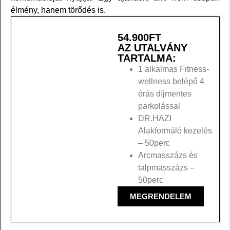
élmény, hanem törődés is.
54.900
FT
AZ UTALVÁNY
TARTALMA:
1 alkalmas Fitness-
wellness belépő 4
órás díjmentes
parkolással
DR.HAZI
Alakformáló kezelés
– 50perc
Arcmasszázs és
talpmasszázs –
50perc
MEGRENDELEM