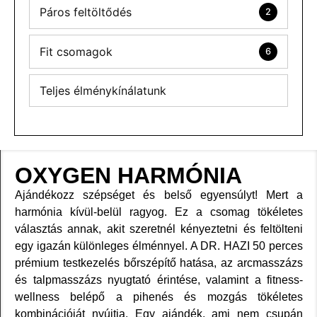
Páros feltöltődés
2
Fit csomagok
6
Teljes élménykínálatunk
OXYGEN HARMÓNIA
Ajándékozz szépséget és belső egyensúlyt! Mert a
harmónia kívül-belül ragyog. Ez a csomag tökéletes
választás annak, akit szeretnél kényeztetni és feltölteni
egy igazán különleges élménnyel. A DR. HAZI 50 perces
prémium testkezelés bőrszépítő hatása, az arcmasszázs
és talpmasszázs nyugtató érintése, valamint a fitness-
wellness belépő a pihenés és mozgás tökéletes
kombinációját nyújtja. Egy ajándék, ami nem csupán