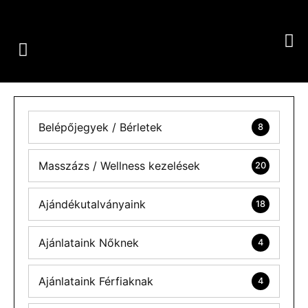
Belépőjegyek / Bérletek
8
Masszázs / Wellness kezelések
20
Ajándékutalványaink
18
Ajánlataink Nőknek
4
Ajánlataink Férfiaknak
4