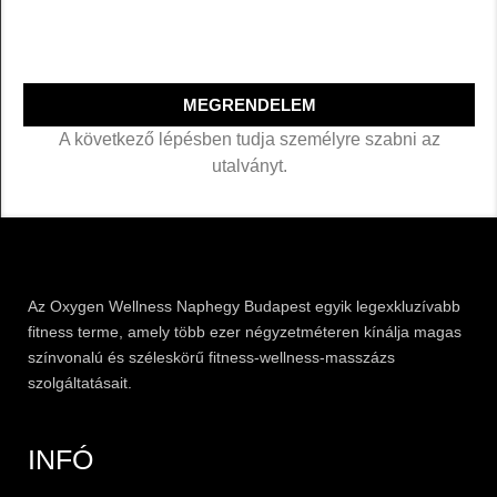
MEGRENDELEM
A következő lépésben tudja személyre szabni az
utalványt.
Az
Oxygen
Wellness Naphegy Budapest egyik legexkluzívabb
fitness
terme, amely több ezer négyzetméteren kínálja magas
színvonalú és széleskörű
fitness
-wellness-masszázs
szolgáltatásait.
INFÓ