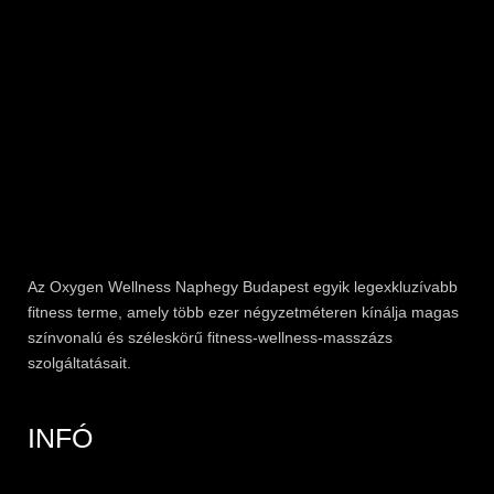
Az
Oxygen
Wellness Naphegy Budapest egyik legexkluzívabb
fitness
terme, amely több ezer négyzetméteren kínálja magas
színvonalú és széleskörű
fitness
-wellness-masszázs
szolgáltatásait.
INFÓ