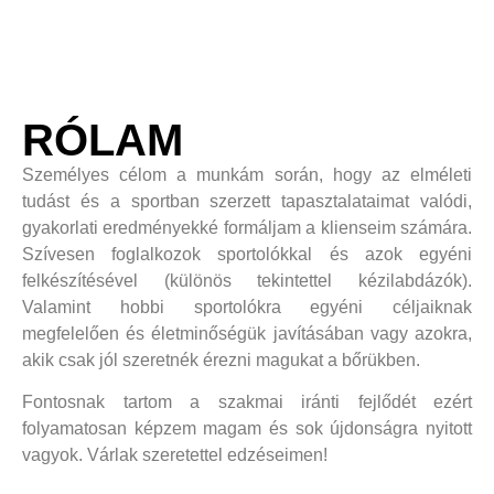
RÓLAM
Személyes célom a munkám során, hogy az elméleti
tudást és a sportban szerzett tapasztalataimat valódi,
gyakorlati eredményekké formáljam a klienseim számára.
Szívesen foglalkozok sportolókkal és azok egyéni
felkészítésével (különös tekintettel kézilabdázók).
Valamint hobbi sportolókra egyéni céljaiknak
megfelelően és életminőségük javításában vagy azokra,
akik csak jól szeretnék érezni magukat a bőrükben.
Fontosnak tartom a szakmai iránti fejlődét ezért
folyamatosan képzem magam és sok újdonságra nyitott
vagyok. Várlak szeretettel edzéseimen!