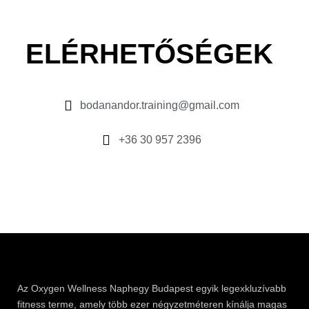
ELÉRHETŐSÉGEK
bodanandor.training@gmail.com
+36 30 957 2396
Az
Oxygen
Wellness Naphegy Budapest egyik legexkluzívabb
fitness
terme, amely több ezer négyzetméteren kínálja magas