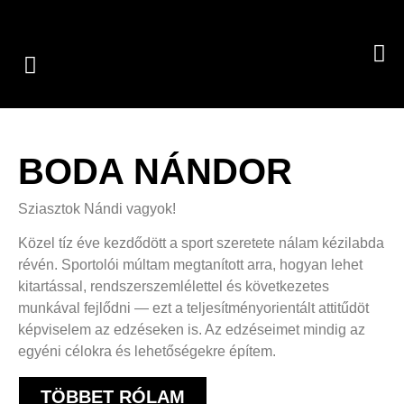
BODA NÁNDOR
Sziasztok Nándi vagyok!
Közel tíz éve kezdődött a sport szeretete nálam kézilabda
révén. Sportolói múltam megtanított arra, hogyan lehet
kitartással, rendszerszemlélettel és következetes
munkával fejlődni — ezt a teljesítményorientált attitűdöt
képviselem az edzéseken is. Az edzéseimet mindig az
egyéni célokra és lehetőségekre építem.
TÖBBET RÓLAM