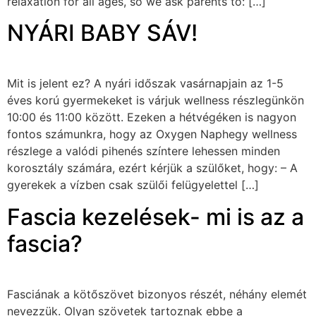
relaxation for all ages, so we ask parents to: […]
NYÁRI BABY SÁV!
Mit is jelent ez? A nyári időszak vasárnapjain az 1-5
éves korú gyermekeket is várjuk wellness részlegünkön
10:00 és 11:00 között. Ezeken a hétvégéken is nagyon
fontos számunkra, hogy az Oxygen Naphegy wellness
részlege a valódi pihenés színtere lehessen minden
korosztály számára, ezért kérjük a szülőket, hogy: – A
gyerekek a vízben csak szülői felügyelettel […]
Fascia kezelések- mi is az a
fascia?
Fasciának a kötőszövet bizonyos részét, néhány elemét
nevezzük. Olyan szövetek tartoznak ebbe a