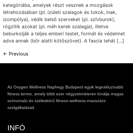
kategóriába, amelyek részt vesznek a mozgások
létrehozásában (pl. ízületi szalagok és tokok, inak,
izompólya), védik belső szerveket (pl. szívburok),
rögzítik azokat (pl. méh kerek szalagja), illetve
beburkolják a teljes emberi testet, formát és védelmet
adva annak (bőr alatti kötőszövet). A fascia tehát […]
←
Previous
Az
Oxygen
Wellness Naphegy Budapest egyik legexkluzívabb
fitness
terme, amely több ezer négyzetméteren kínálja magas
színvonalú és széleskörű
fitness
-wellness-masszázs
szolgáltatásait.
INFÓ