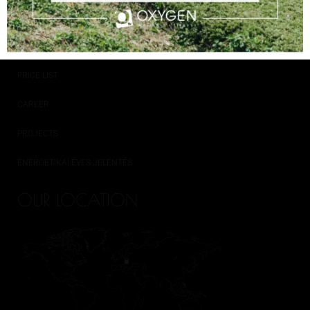
PARKING POLICY
MEDIA OFFER
PRICE LIST
CAREER
PROJECTS
ENERGETIKAI ÉVES JELENTÉS
OUR LOCATION