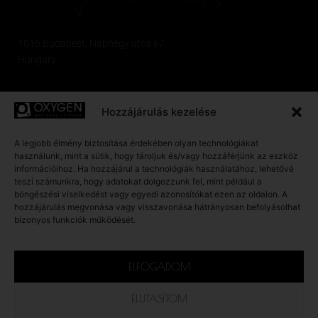
1016 Budapest, Naphegy utca 67.
Hungary
OPENING TIME
Hozzájárulás kezelése
A legjobb élmény biztosítása érdekében olyan technológiákat
Monday - Friday:
használunk, mint a sütik, hogy tároljuk és/vagy hozzáférjünk az eszköz
06:00 – 22:30
információihoz. Ha hozzájárul a technológiák használatához, lehetővé
teszi számunkra, hogy adatokat dolgozzunk fel, mint például a
böngészési viselkedést vagy egyedi azonosítókat ezen az oldalon. A
Saturday – Sunday:
hozzájárulás megvonása vagy visszavonása hátrányosan befolyásolhat
08:00 – 20:00
bizonyos funkciók működését.
ELFOGADOM
ELUTASÍTOM
© 2026
OXYGEN WELLNESS NAPHEGY KFT.
ALL RIGHTS RESERVED.