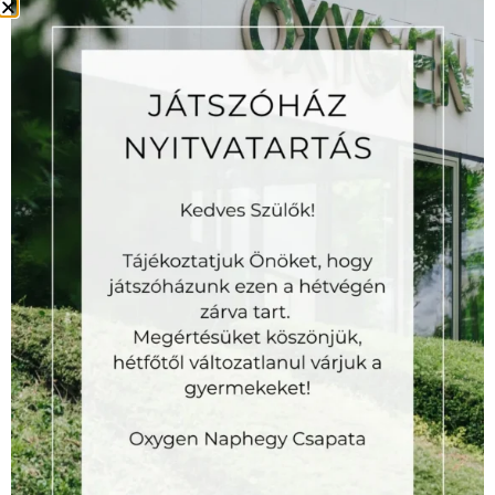
Az
Oxygen
Oxygen Wellness Naphegy is one of the most
exclusive
fitness
centers in Budapest, offering high-quality and
extensive
fitness
, wellness, and massage services across
thousands of square meters.
INFO
GENERAL TERMS AND CONDITIONS
PRIVACY POLICY STATEMENT
RULES
PARENTAL CONSENT STATEMENT