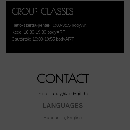
GROUP CLASSES
Hétfő-szerda-péntek: 9:00-9:55 bodyArt
Kedd: 18:30-19:30 bodyART
Csütörtök: 19:00-19:55 bodyART
CONTACT
E-mail:
andy@andygift.hu
LANGUAGES
Hungarian, English