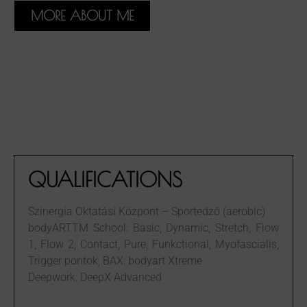
MORE ABOUT ME
QUALIFICATIONS
Szinergia Oktatási Központ – Sportedző (aerobic)
bodyARTTM School: Basic, Dynamic, Stretch, Flow
1, Flow 2, Contact, Pure, Funkctional, Myofascialis,
Trigger pontok, BAX: bodyart Xtreme
Deepwork: DeepX Advanced