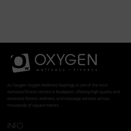
Az
Oxygen
Oxygen Wellness Naphegy is one of the most
exclusive
fitness
centers in Budapest, offering high-quality and
extensive
fitness
, wellness, and massage services across
thousands of square meters.
INFO