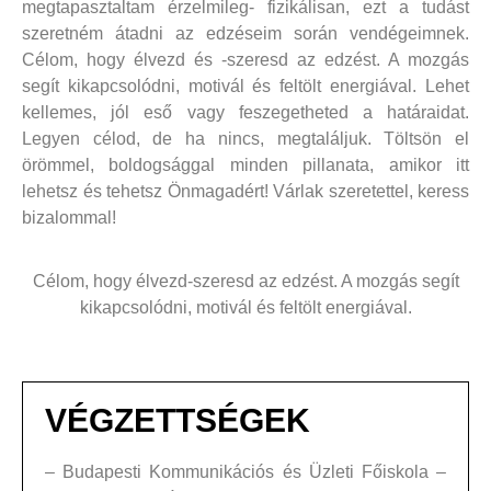
megtapasztaltam érzelmileg- fizikálisan, ezt a tudást
szeretném átadni az edzéseim során vendégeimnek.
Célom, hogy élvezd és -szeresd az edzést. A mozgás
segít kikapcsolódni, motivál és feltölt energiával. Lehet
kellemes, jól eső vagy feszegetheted a határaidat.
Legyen célod, de ha nincs, megtaláljuk. Töltsön el
örömmel, boldogsággal minden pillanata, amikor itt
lehetsz és tehetsz Önmagadért! Várlak szeretettel, keress
bizalommal!
Célom, hogy élvezd-szeresd az edzést. A mozgás segít
kikapcsolódni, motivál és feltölt energiával.
VÉGZETTSÉGEK
– Budapesti Kommunikációs és Üzleti Főiskola –