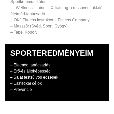
Sportkommunikátor
– Wellness trainer, X-training crossover oktató,
életmód-tanácsadó
– OKJ Fitness Instruktor – Fitness Company
– Masszőr (Svéd, Sport, Gyógy)
– Tape, Köpöly
SPORTEREDMÉNYEIM
– Életmód tanácsadás
– Erő-és állóképesség
– Saját testsúlyos edzések
– Esztétikai célok
– Prevenció