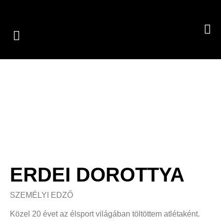
ERDEI DOROTTYA
SZEMÉLYI EDZŐ
Közel 20 évet az élsport világában töltöttem atlétaként.