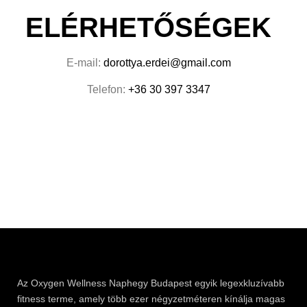
ELÉRHETŐSÉGEK
E-mail:
dorottya.erdei@gmail.com
Telefon:
+36 30 397 3347
Az
Oxygen
Wellness Naphegy Budapest egyik legexkluzívabb
fitness
terme, amely több ezer négyzetméteren kínálja magas