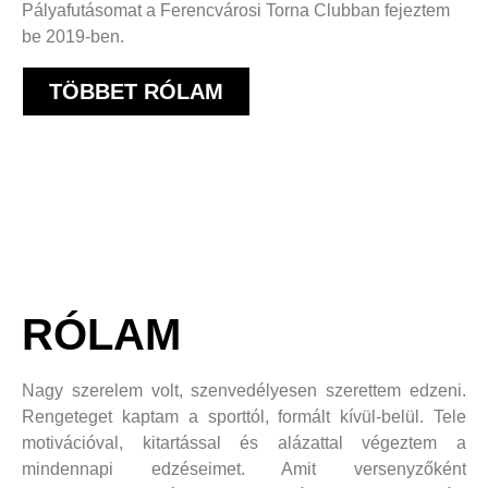
Pályafutásomat a Ferencvárosi Torna Clubban fejeztem
be 2019-ben.
TÖBBET RÓLAM
RÓLAM
Nagy szerelem volt, szenvedélyesen szerettem edzeni.
Rengeteget kaptam a sporttól, formált kívül-belül. Tele
motivációval, kitartással és alázattal végeztem a
mindennapi edzéseimet. Amit versenyzőként